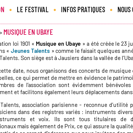
•
•
•
ON
LE FESTIVAL
INFOS PRATIQUES
NOUS
MUSIQUE EN UBAYE
>
ation loi 1901 «
Musique en Ubaye
» a été créée le 23 ju
ns «
Jeunes Talents
» comme le faisait quelques ann
alents. Son siège est à Jausiers dans la vallée de l’U
cette date, nous organisons des concerts de musique c
elles, ce qui permet de mettre en évidence le patrimoine
bres de l’association sont évidemment bénévoles 
ent et facilitons également leurs déplacements dans l
Talents, association parisienne - reconnue d’utilité
ciens dans des registres variés : instruments divers
struments et voix. Ils sont tous titulaires de 
ionaux mais également de Prix, ce qui assure la qualit