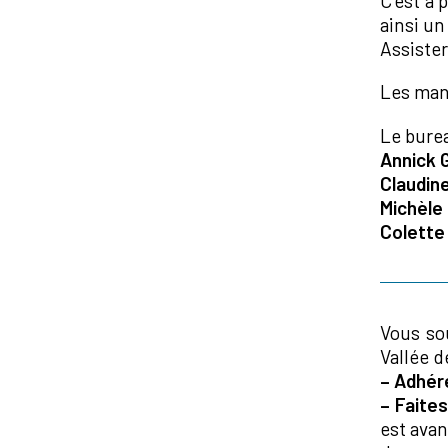
C’est à 
ainsi un
Assister
Les mani
Le burea
Annick G
Claudin
Michèle
Colette
Vous so
Vallée d
–
Adhére
–
Faites
est ava