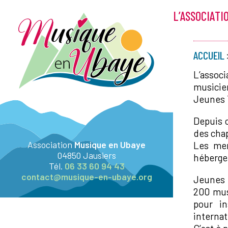
L’ASSOCIATI
ACCUEIL
L’associ
musicie
Jeunes T
Depuis 
des chap
Association
Musique en Ubaye
Les mem
04850 Jausiers
hébergem
Tél.
06 33 60 94 43
contact@musique-en-ubaye.org
Jeunes 
200 musi
pour in
internat