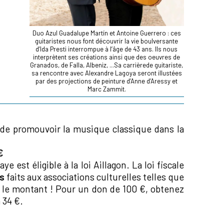
Duo Azul Guadalupe Martín et Antoine Guerrero : ces
guitaristes nous font découvrir la vie boulversante
d’Ida Presti interrompue à l’âge de 43 ans. Ils nous
interprètent ses créations ainsi que des oeuvres de
Granados, de Falla, Albeniz, ...Sa carrièrede guitariste,
sa rencontre avec Alexandre Lagoya seront illustées
par des projections de peinture d’Anne d’Aressy et
Marc Zammit.
de promouvoir la musique classique dans la
€
 est éligible à la loi Aillagon. La loi fiscale
ns
faits aux associations culturelles telles que
 le montant ! Pour un don de 100 €, obtenez
 34 €.