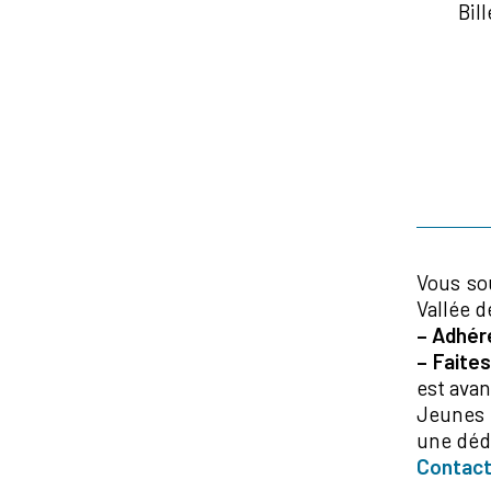
Bil
Vous so
Vallée d
–
Adhére
–
Faites
est ava
Jeunes 
une dédu
Contac