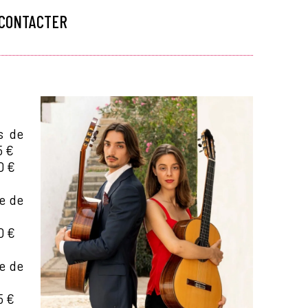
 CONTACTER
s de
5 €
0 €
ye de
0 €
ye de
5 €