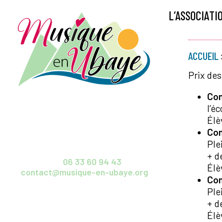
L’ASSOCIATI
ACCUEIL
Prix des
Con
l’é
Élè
Con
Association
Musique en Ubaye
Ple
04850 Jausiers
+ d
Tél.
06 33 60 94 43
Élè
contact@musique-en-ubaye.org
Con
Ple
+ d
Élè